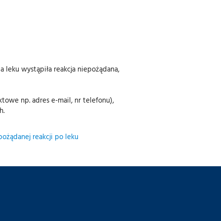
ia leku wystąpiła reakcja niepożądana,
ktowe np. adres e-mail, nr telefonu),
h.
pożądanej reakcji po leku