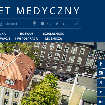
ET MEDYCZNY
A
Biblioteki
A
UKA
ROZWÓJ
DZIAŁALNOŚĆ
OWACJE
I WSPÓŁPRACA
LECZNICZA
G
U
G
M
U
G
-
M
U
G
F
-
M
U
G