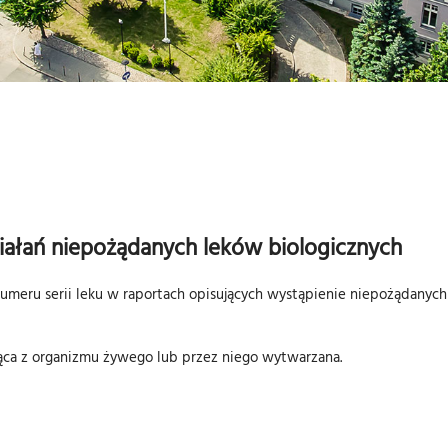
ziałań niepożądanych leków biologicznych
meru serii leku w raportach opisujących wystąpienie niepożądanych r
ąca z organizmu żywego lub przez niego wytwarzana.