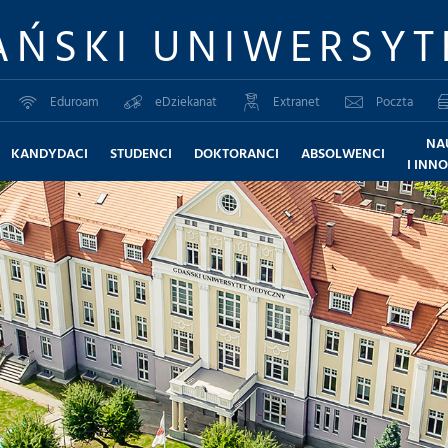
AŃSKI UNIWERSYT
Eduroam
eDziekanat
Extranet
Poczta
NA
KANDYDACI
STUDENCI
DOKTORANCI
ABSOLWENCI
I INN