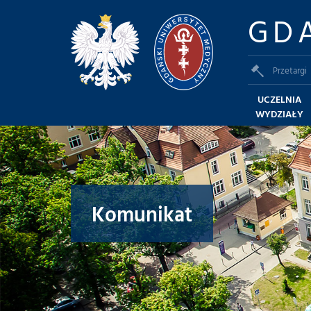
GD
Przetargi
UCZELNIA
WYDZIAŁY
Komunikat