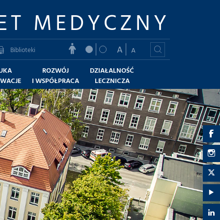
ET MEDYCZNY
A
Biblioteki
A
UKA
ROZWÓJ
DZIAŁALNOŚĆ
OWACJE
I WSPÓŁPRACA
LECZNICZA
G
U
G
M
U
G
-
M
U
G
F
-
M
U
G