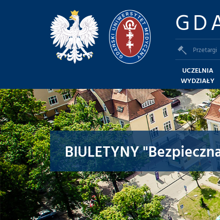
GD
Przetargi
UCZELNIA
WYDZIAŁY
BIULETYNY "Bezpieczna