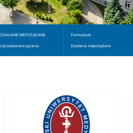
DZIAŁANIE NIEPOŻĄDANE
Formularze
ciej zadawane pytania
Działania niepożądane