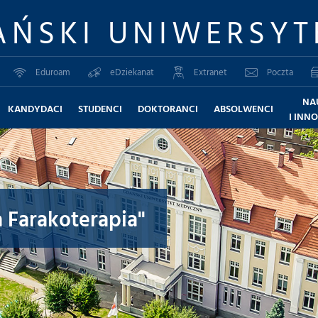
AŃSKI UNIWERSYT
Eduroam
eDziekanat
Extranet
Poczta
NA
KANDYDACI
STUDENCI
DOKTORANCI
ABSOLWENCI
I INN
 Farakoterapia"